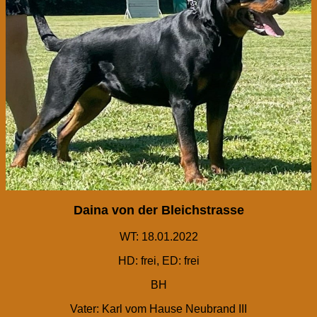
Daina von der Bleichstrasse
WT: 18.01.2022
HD: frei, ED: frei
BH
Vater: Karl vom Hause Neubrand III